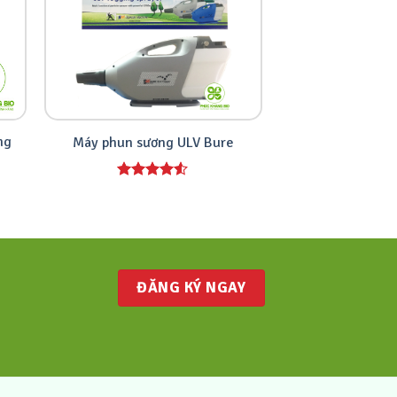
ng
Đèn diệt côn t
Máy phun sương ULV Bure
GL-Fos01 bằng
ĐĂNG KÝ NGAY