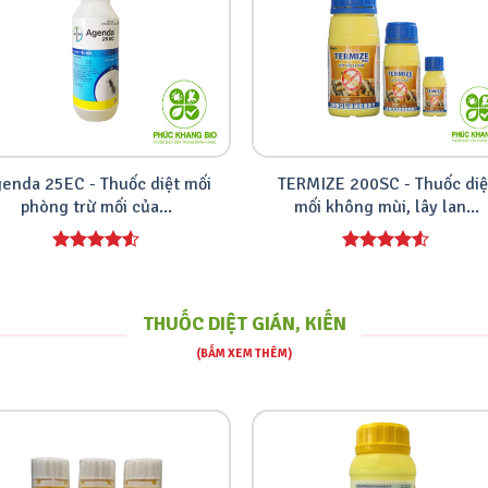
enda 25EC - Thuốc diệt mối
TERMIZE 200SC - Thuốc diệ
phòng trừ mối của...
mối không mùi, lây lan...
THUỐC DIỆT GIÁN, KIẾN
(BẤM XEM THÊM)