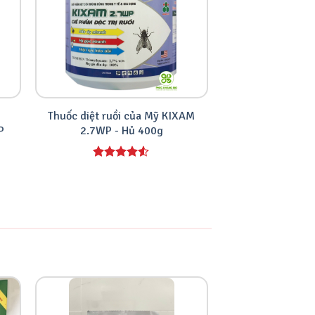
Thuốc diệt ruồi của Mỹ KIXAM
Thuốc diệt ruồi t
P
2.7WP - Hủ 400g
2.7