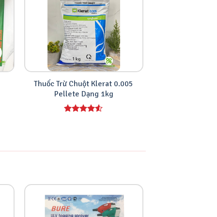
Thuốc Trừ Chuột Klerat 0.005
THUỐC TRỪ CHUỘ
Pellete Dạng 1kg
GÓI 1