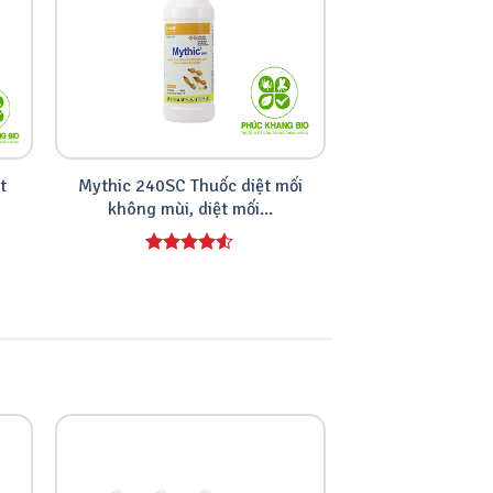
t
Mythic 240SC Thuốc diệt mối
Labyrinth - Bộ di
không mùi, diệt mối...
bằng bả si