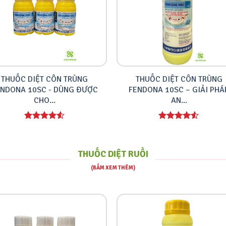
THUỐC DIỆT CÔN TRÙNG
THUỐC DIỆT CÔN TRÙNG
ENDONA 10SC - DÙNG ĐƯỢC
FENDONA 10SC – GIẢI PHÁ
CHO...
AN...
THUỐC DIỆT RUỒI
(BẤM XEM THÊM)