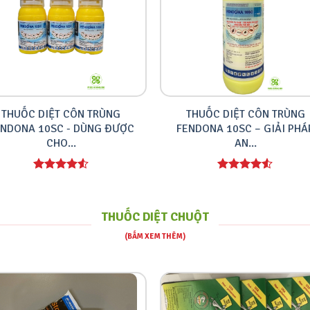
THUỐC DIỆT CÔN TRÙNG
THUỐC DIỆT CÔN TRÙNG
ENDONA 10SC - DÙNG ĐƯỢC
FENDONA 10SC – GIẢI PHÁ
CHO...
AN...
THUỐC DIỆT CHUỘT
(BẤM XEM THÊM)