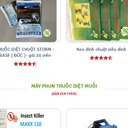
HUỐC DIỆT CHUỘT STORM -
Keo dính chuột siêu dính
BASF ( ĐỨC )- gói 20 viên
MÁY PHUN THUỐC DIỆT MUỖI
(BẤM XEM THÊM)