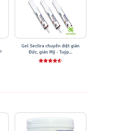
Gel Seclira chuyên diệt gián
Bả diệt gián Ma
P
Đức, gián Mỹ - Tuýp...