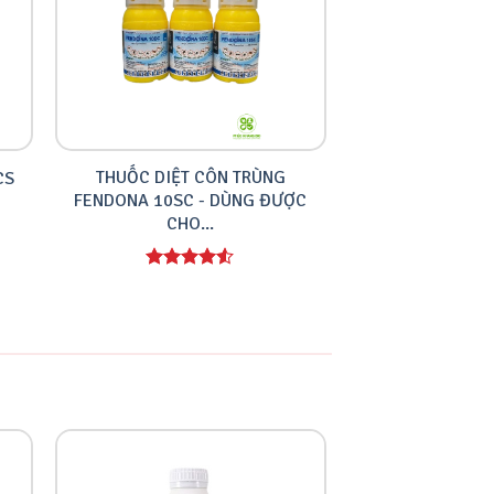
THUỐC DIỆT CÔN TRÙNG
THUỐC DIỆT 
CS
FENDONA 10SC - DÙNG ĐƯỢC
FENDONA 10SC 
CHO...
AN.