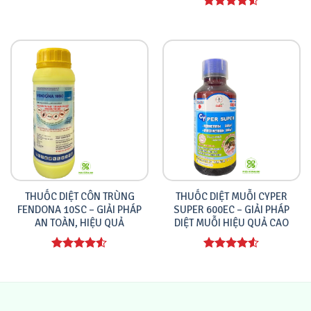
Được xếp
hạng
4.00
Được xếp
5 sao
hạng
4.00
5 sao
THUỐC DIỆT CÔN TRÙNG
THUỐC DIỆT MUỖI CYPER
FENDONA 10SC – GIẢI PHÁP
SUPER 600EC – GIẢI PHÁP
AN TOÀN, HIỆU QUẢ
DIỆT MUỖI HIỆU QUẢ CAO
Được xếp
Được xếp
hạng
4.00
hạng
4.00
5 sao
5 sao