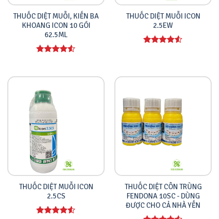
THUỐC DIỆT MUỖI, KIẾN BA
THUỐC DIỆT MUỖI ICON
KHOANG ICON 10 GÓI
2.5EW
62.5ML
Được xếp
hạng
4.00
Được xếp
5 sao
hạng
4.00
5 sao
THUỐC DIỆT MUỖI ICON
THUỐC DIỆT CÔN TRÙNG
2.5CS
FENDONA 10SC - DÙNG
ĐƯỢC CHO CẢ NHÀ YẾN