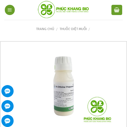
TRANG CHỦ
/
THUỐC DIỆT MUỖI
/