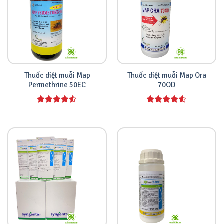
Thuốc diệt muỗi Map
Thuốc diệt muỗi Map Ora
Permethrine 50EC
70OD
Được xếp
Được xếp
hạng
4.00
hạng
4.00
5 sao
5 sao