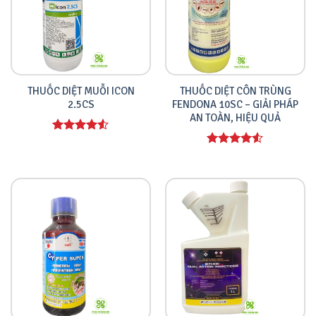
THUỐC DIỆT MUỖI ICON
THUỐC DIỆT CÔN TRÙNG
2.5CS
FENDONA 10SC – GIẢI PHÁP
AN TOÀN, HIỆU QUẢ
Được xếp
hạng
4.00
Được xếp
5 sao
hạng
4.00
5 sao