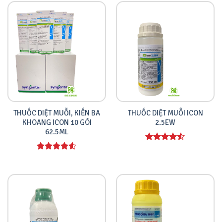
5 sao
5 sao
THUỐC DIỆT MUỖI, KIẾN BA
THUỐC DIỆT MUỖI ICON
KHOANG ICON 10 GÓI
2.5EW
62.5ML
Được xếp
hạng
4.00
Được xếp
5 sao
hạng
4.00
5 sao