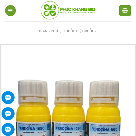
TRANG CHỦ
/
THUỐC DIỆT MUỖI
/