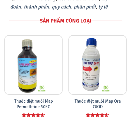
đoàn
,
thành phần
,
quy cách
,
phân phối
,
tỷ lệ
SẢN PHẨM CÙNG LOẠI
Thuốc diệt muỗi Map
Thuốc diệt muỗi Map Ora
Permethrine 50EC
70OD
Được xếp
Được xếp
hạng
4.00
hạng
4.00