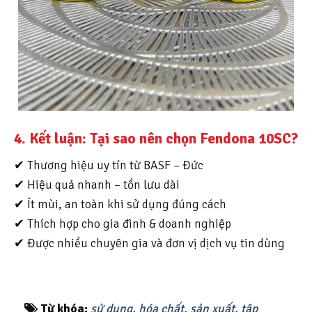
4. Kết luận: Tại sao nên chọn Fendona 10SC?
✔ Thương hiệu uy tín từ BASF – Đức
✔ Hiệu quả nhanh – tồn lưu dài
✔ Ít mùi, an toàn khi sử dụng đúng cách
✔ Thích hợp cho gia đình & doanh nghiệp
✔ Được nhiều chuyên gia và đơn vị dịch vụ tin dùng
Từ khóa:
sử dụng
,
hóa chất
,
sản xuất
,
tập