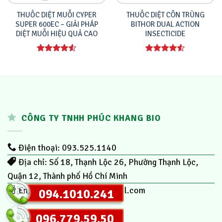
THUỐC DIỆT MUỖI CYPER
THUỐC DIỆT CÔN TRÙNG
SUPER 600EC – GIẢI PHÁP
BITHOR DUAL ACTION
DIỆT MUỖI HIỆU QUẢ CAO
INSECTICIDE
Được xếp
Được xếp
hạng
4.00
hạng
4.00
5 sao
5 sao
CÔNG TY TNHH PHÚC KHANG BIO
Điện thoại: 093.525.1140
Địa chỉ: Số 18, Thạnh Lộc 26, Phường Thạnh Lộc,
Quận 12, Thành phố Hồ Chí Minh
Email:
phuckhang.bio@gmail.com
094.1010.241
096.779.59.50