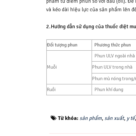
phẩm từ điểm phun so với dầu (oil). Đ
và kéo dài hiệu lực của sản phẩm lên 
2.Hướng dẫn sử dụng của thuốc diệt 
Đối tượng phun
Phương thức phun
Phun ULV ngoài nhà
Muỗi
Phun ULV trong nhà
Phun mù nóng trong/
Ruồi
Phun khí dung
Từ khóa:
sản phẩm
,
sản xuất
,
y tế