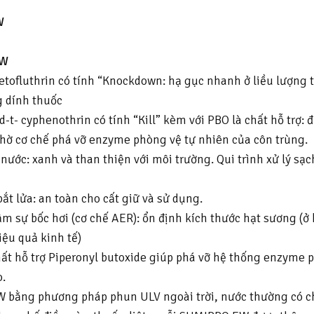
W
EW
ofluthrin có tính “Knockdown: hạ gục nhanh ở liều lượng t
g dính thuốc
t- cyphenothrin có tính “Kill” kèm với PBO là chất hỗ trợ: 
nhờ cơ chế phá vỡ enzyme phòng vệ tự nhiên của côn trùng.
ước: xanh và than thiện với môi trường. Qui trình xử lý sạ
t lửa: an toàn cho cất giữ và sử dụng.
sự bốc hơi (cơ chế AER): ổn định kích thước hạt sương (ở k
iệu quả kinh tế)
t hỗ trợ Piperonyl butoxide giúp phá vỡ hệ thống enzyme 
.
W bằng phương pháp phun ULV ngoài trời, nước thường có c