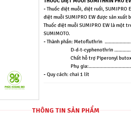
THUỐC DIỆT MUỖI SUMITHRIN PRO E
-
Thuốc diệt muỗi, diệt ruồi, SUMIPRO E
diệt muỗi SUMIPRO EW được sản xuấ
Thuốc diệt muỗi SUMIPRO EW là một tr
SUMIMOTO.
-
Thành phần: Metofluthrin …………
D-d-t-cyphenothrin ………
Chất hỗ trợ Piperonyl butoxi
Phụ gia:………………………………
-
Quy cách: chai 1 lít
THÔNG TIN SẢN PHẨM