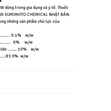
W
W dùng trong gia dụng và y tế. Thuốc
t bởi SUMIMOTO CHEMICAL NHẬT BẢN.
ong những sản phẩm chủ lực của
……………. 0.1% w/w
………… 6% w/w
de: ……..10% w/w
83.9% w/w