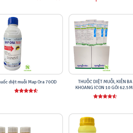
THUỐC DIỆT MUỖI, KIẾN BA
huốc diệt muỗi Map Ora 70OD
KHOANG ICON 10 GÓI 62.5M
Được xếp
hạng
4.00
Được xếp
5 sao
hạng
4.00
5 sao