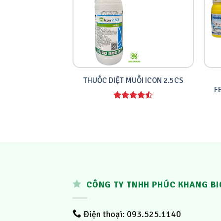
THUỐC DIỆT MUỖI ICON 2.5CS
F
Được xếp
hạng
4.00
5 sao
CÔNG TY TNHH PHÚC KHANG BI
Điện thoại: 093.525.1140