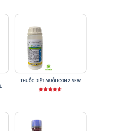
THUỐC DIỆT MUỖI ICON 2.5EW
L
Được xếp
hạng
4.00
5 sao