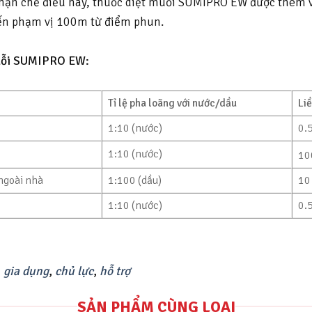
ể hạn chế điều này, thuốc diệt muỗi SUMIPRO EW được thêm 
đến phạm vị 100m từ điểm phun.
muỗi SUMIPRO EW:
Tỉ lệ pha loãng với nước/dầu
Li
1:10 (nước)
0.5
1:10 (nước)
10
ngoài nhà
1:100 (dầu)
10
1:10 (nước)
0.5
,
gia dụng
,
chủ lực
,
hỗ trợ
SẢN PHẨM CÙNG LOẠI