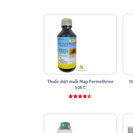
Thuốc diệt muỗi Map Permethrine
T
50EC
Được xếp
hạng
4.00
5 sao