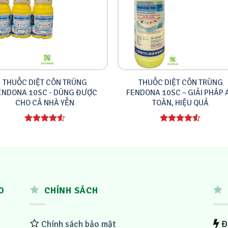
THUỐC DIỆT CÔN TRÙNG
THUỐC DIỆT CÔN TRÙNG
ENDONA 10SC - DÙNG ĐƯỢC
FENDONA 10SC – GIẢI PHÁP 
CHO CẢ NHÀ YẾN
TOÀN, HIỆU QUẢ
Được xếp
Được xếp
hạng
4.00
hạng
4.00
5 sao
5 sao
O
CHÍNH SÁCH
Chính sách bảo mật
Đa