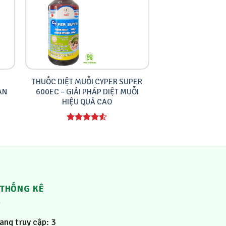
THUỐC DIỆT MUỖI CYPER SUPER
AN
600EC – GIẢI PHÁP DIỆT MUỖI
HIỆU QUẢ CAO
Được xếp
hạng
4.00
5 sao
THỐNG KÊ
ng truy cập:
3