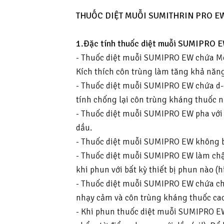
THUỐC DIỆT MUỖI SUMITHRIN PRO E
1.Đặc tính thuốc diệt muỗi SUMIPRO 
- Thuốc diệt muỗi SUMIPRO EW chứa Met
Kích thích côn trùng làm tăng khả năn
- Thuốc diệt muỗi SUMIPRO EW chứa d-d-
tính chống lại côn trùng kháng thuốc 
- Thuốc diệt muỗi SUMIPRO EW pha với n
dầu.
- Thuốc diệt muỗi SUMIPRO EW không bắ
- Thuốc diệt muỗi SUMIPRO EW làm chậm 
khi phun với bất kỳ thiết bị phun nào (h
- Thuốc diệt muỗi SUMIPRO EW chứa chấ
nhạy cảm và côn trùng kháng thuốc cao
- Khi phun thuốc diệt muỗi SUMIPRO E