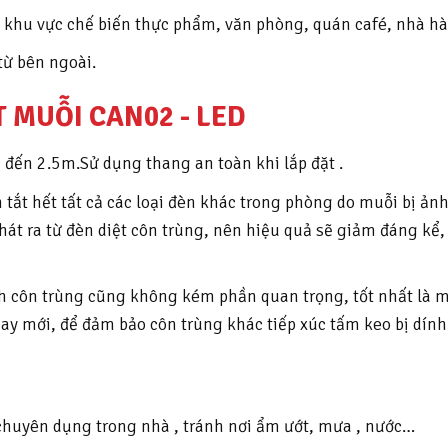
c khu vực chế biến thực phẩm, văn phòng, quán café, nhà h
từ bên ngoài.
 MUỖI CAN02 - LED
 đến 2.5m.Sử dụng thang an toàn khi lắp đặt .
 tắt hết tất cả các loại đèn khác trong phòng do muỗi bị ả
 ra từ đèn diệt côn trùng, nên hiệu quả sẽ giảm đáng kể, 
nh côn trùng cũng không kém phần quan trọng, tốt nhất là 
ay mới, để đảm bảo côn trùng khác tiếp xúc tấm keo bị dính
 chuyên dụng trong nhà , tránh nơi ẩm ướt, mưa , nước…