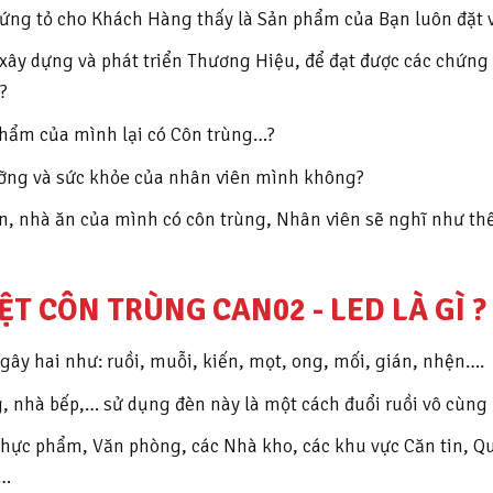
ứng tỏ cho Khách Hàng thấy là Sản phẩm của Bạn luôn đặt 
xây dựng và phát triển Thương Hiệu, để đạt được các chứng
?
hẩm của mình lại có Côn trùng…?
ỡng và sức khỏe của nhân viên mình không?
 nhà ăn của mình có côn trùng, Nhân viên sẽ nghĩ như thế na
T CÔN TRÙNG CAN02 - LED LÀ GÌ ?
 gây hai như: ruồi, muỗi, kiến, mọt, ong, mối, gián, nhện….
g, nhà bếp,… sử dụng đèn này là một cách đuổi ruồi vô cùng
t Thực phẩm, Văn phòng, các Nhà kho, các khu vực Căn tin, Q
n…