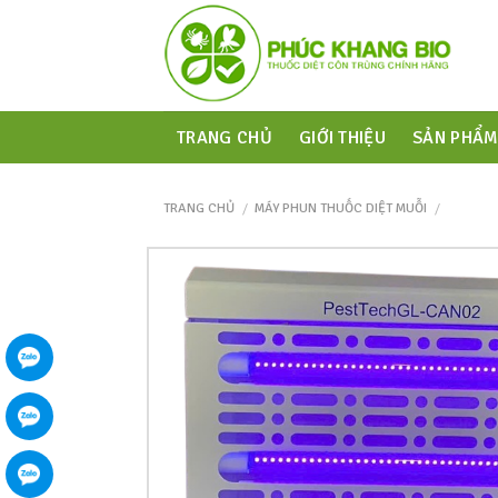
TRANG CHỦ
GIỚI THIỆU
SẢN PHẨ
TRANG CHỦ
/
MÁY PHUN THUỐC DIỆT MUỖI
/