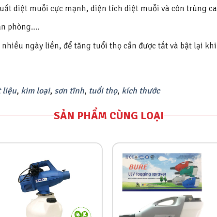
uất diệt muỗi cực mạnh, diện tích diệt muỗi và côn trùng c
văn phòng….
 nhiều ngày liền, để tăng tuổi thọ cần được tắt và bật lại k
 liệu
,
kim loại
,
sơn tĩnh
,
tuổi thọ
,
kích thước
SẢN PHẨM CÙNG LOẠI