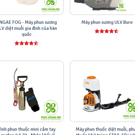
NGAE FOG - Máy phun sương
Máy phun sương ULV Bure
LV diệt muỗi gia đình của hàn
quốc
Được xếp
hạng
4.00
5 sao
Được xếp
hạng
4.00
5 sao
ình phun thuốc mini cầm tay
Máy phun thuốc diệt muỗi, ph