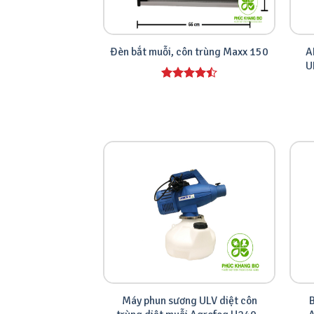
A
Đèn bắt muỗi, côn trùng Maxx 150
U
Được xếp
hạng
4.00
5 sao
Máy phun sương ULV diệt côn
B