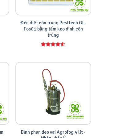
Đèn diệt côn trùng Pesttech GL-
Fos01 bằng tấm keo dính côn
trùng
Được xếp
hạng
4.00
5 sao
un
Bình phun đeo vai Agrofog 4 lít -