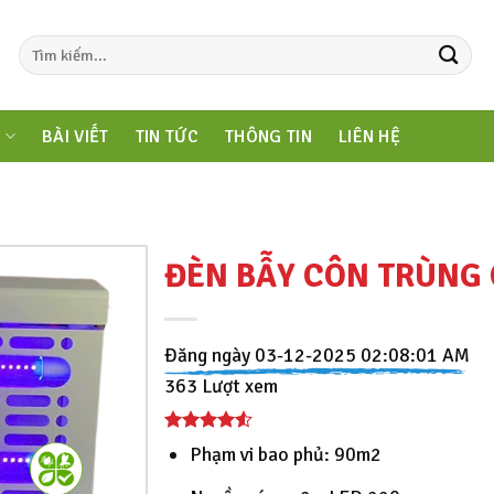
M
BÀI VIẾT
TIN TỨC
THÔNG TIN
LIÊN HỆ
ĐÈN BẪY CÔN TRÙNG 
Đăng ngày 03-12-2025 02:08:01 AM
363 Lượt xem
Phạm vi bao phủ: 90m2