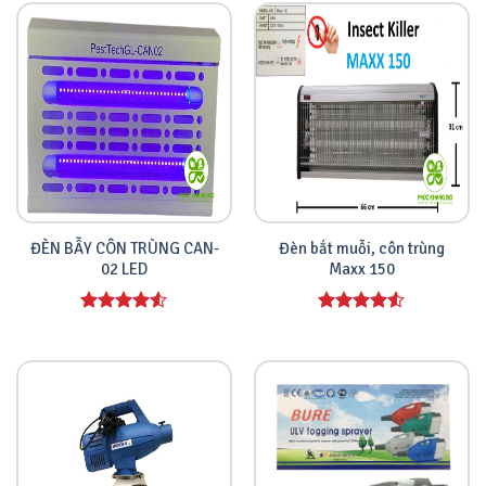
ĐÈN BẪY CÔN TRÙNG CAN-
Đèn bắt muỗi, côn trùng
02 LED
Maxx 150
Được xếp
Được xếp
hạng
4.00
hạng
4.00
5 sao
5 sao