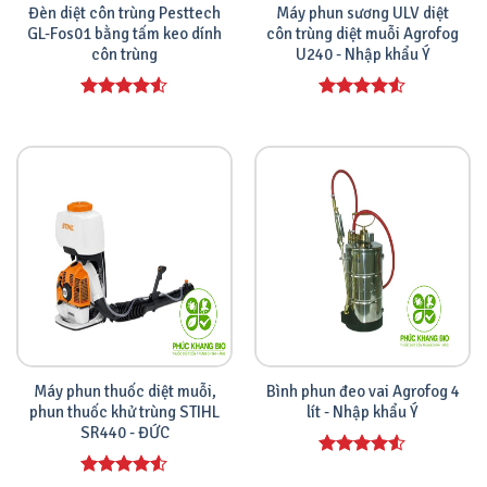
Đèn diệt côn trùng Pesttech
Máy phun sương ULV diệt
GL-Fos01 bằng tấm keo dính
côn trùng diệt muỗi Agrofog
côn trùng
U240 - Nhập khẩu Ý
Được xếp
Được xếp
hạng
4.00
hạng
4.00
5 sao
5 sao
Máy phun thuốc diệt muỗi,
Bình phun đeo vai Agrofog 4
phun thuốc khử trùng STIHL
lít - Nhập khẩu Ý
SR440 - ĐỨC
Được xếp
hạng
4.00