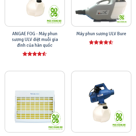
ANGAE FOG - Máy phun
Máy phun sương ULV Bure
sương ULV diệt muỗi gia
đình của hàn quốc
Được xếp
hạng
4.00
5 sao
Được xếp
hạng
4.00
5 sao