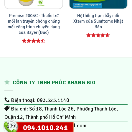
Premise 200SC - Thuốc trừ
Hệ thống trạm bẫy mối
mối lan truyền phòng chống
Xterm của Sumitomo Nhật
mối công trình chuyên dụng
Bản
của Bayer (Đức)
Được xếp
hạng
4.00
Được xếp
5 sao
hạng
4.00
5 sao
CÔNG TY TNHH PHÚC KHANG BIO
Điện thoại: 093.525.1140
Địa chỉ: Số 18, Thạnh Lộc 26, Phường Thạnh Lộc,
Quận 12, Thành phố Hồ Chí Minh
Email:
phuckhang.bio@gmail.com
094.1010.241