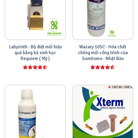
Labyrinth - Bộ diệt mối hiệu
Wazary 10SC - Hóa chất
quả bằng bả sinh học
chống mối công trình của
Requiem ( Mỹ )
Sumitomo - Nhật Bản
Được xếp
Được xếp
hạng
4.00
hạng
4.00
5 sao
5 sao