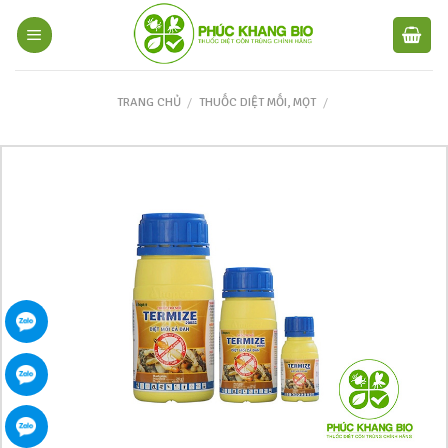
TRANG CHỦ
/
THUỐC DIỆT MỐI, MỌT
/