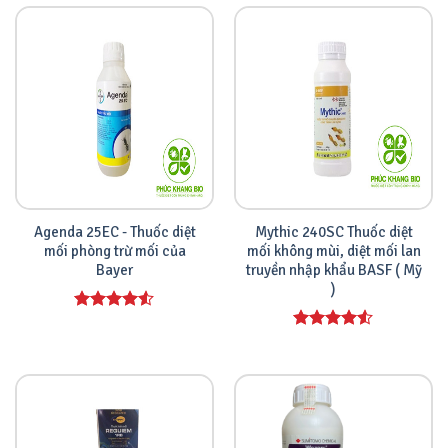
5 sao
5 sao
Agenda 25EC - Thuốc diệt
Mythic 240SC Thuốc diệt
mối phòng trừ mối của
mối không mùi, diệt mối lan
Bayer
truyền nhập khẩu BASF ( Mỹ
)
Được xếp
hạng
4.00
Được xếp
5 sao
hạng
4.00
5 sao