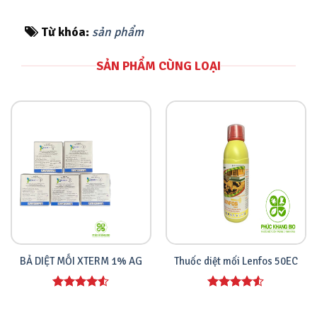
Từ khóa:
sản phẩm
SẢN PHẨM CÙNG LOẠI
BẢ DIỆT MỐI XTERM 1% AG
Thuốc diệt mối Lenfos 50EC
Được xếp
Được xếp
hạng
4.00
hạng
4.00