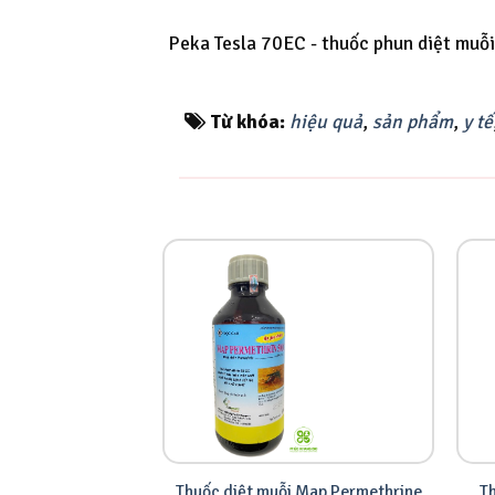
Peka Tesla 70EC - thuốc phun diệt mu
Từ khóa:
hiệu quả
,
sản phẩm
,
y tế
Thuốc diệt muỗi Map Permethrine
T