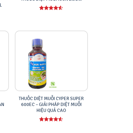
L
Được xếp
hạng
4.00
5 sao
THUỐC DIỆT MUỖI CYPER SUPER
AN
600EC – GIẢI PHÁP DIỆT MUỖI
HIỆU QUẢ CAO
Được xếp
hạng
4.00