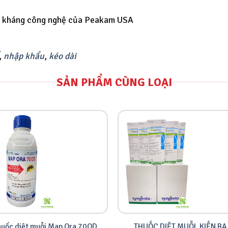
ỗi kháng công nghệ của Peakam USA
,
nhập khẩu
,
kéo dài
SẢN PHẨM CÙNG LOẠI
THUỐC DIỆT MUỖI, KIẾN BA
huốc diệt muỗi Map Ora 70OD