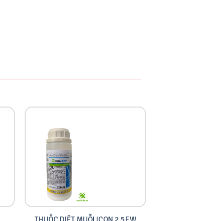
THUỐC DIỆT MUỖI ICON 2.5EW