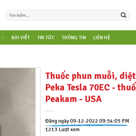
M
BÀI VIẾT
TIN TỨC
THÔNG TIN
LIÊN HỆ
Thuốc phun muỗi, diệ
Peka Tesla 70EC - thuố
Peakam - USA
Đăng ngày 09-12-2022 09:54:05 PM
1213 Lượt xem