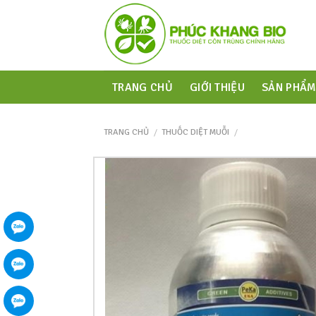
TRANG CHỦ
GIỚI THIỆU
SẢN PHẨ
TRANG CHỦ
/
THUỐC DIỆT MUỖI
/