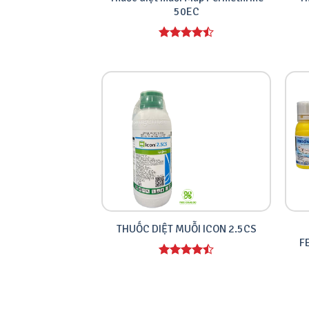
50EC
Được xếp
hạng
4.00
5 sao
THUỐC DIỆT MUỖI ICON 2.5CS
F
Được xếp
hạng
4.00
5 sao