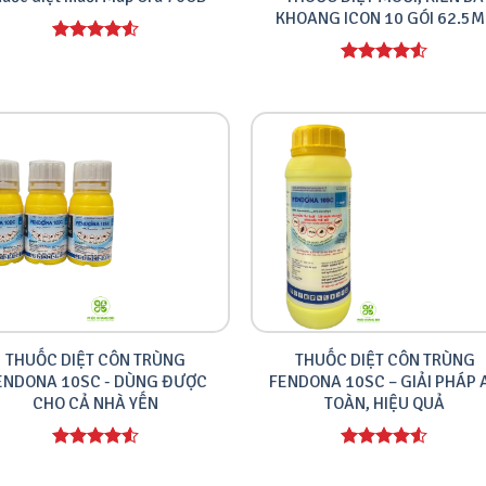
KHOANG ICON 10 GÓI 62.5M
Được xếp
hạng
4.00
Được xếp
5 sao
hạng
4.00
5 sao
THUỐC DIỆT CÔN TRÙNG
THUỐC DIỆT CÔN TRÙNG
ENDONA 10SC - DÙNG ĐƯỢC
FENDONA 10SC – GIẢI PHÁP 
CHO CẢ NHÀ YẾN
TOÀN, HIỆU QUẢ
Được xếp
Được xếp
hạng
4.00
hạng
4.00