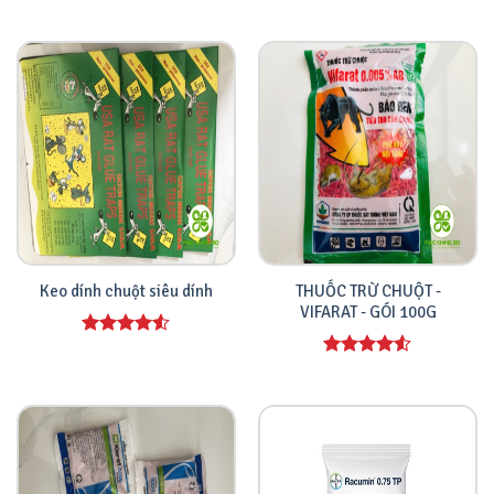
hạng
4.00
Được xếp
5 sao
hạng
4.00
5 sao
THUỐC TRỪ CHUỘT -
Keo dính chuột siêu dính
VIFARAT - GÓI 100G
Được xếp
hạng
4.00
Được xếp
5 sao
hạng
4.00
5 sao