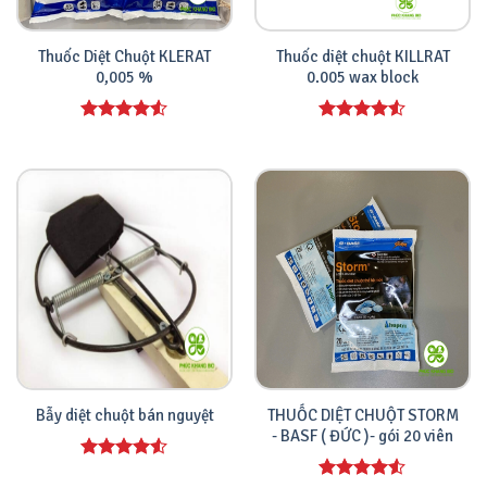
Thuốc Diệt Chuột KLERAT
Thuốc diệt chuột KILLRAT
0,005 %
0.005 wax block
Được xếp
Được xếp
hạng
4.00
hạng
4.00
5 sao
5 sao
THUỐC DIỆT CHUỘT STORM
Bẫy diệt chuột bán nguyệt
- BASF ( ĐỨC )- gói 20 viên
Được xếp