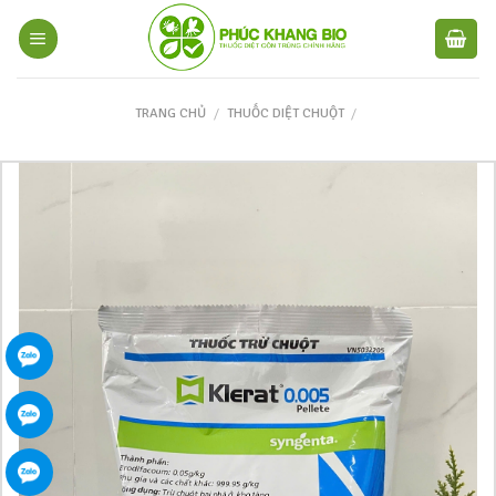
TRANG CHỦ
/
THUỐC DIỆT CHUỘT
/