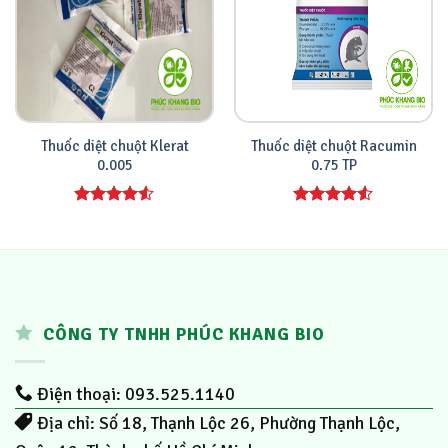
Thuốc diệt chuột Klerat
Thuốc diệt chuột Racumin
0.005
0.75 TP
Được xếp
Được xếp
hạng
4.00
hạng
4.00
5 sao
5 sao
CÔNG TY TNHH PHÚC KHANG BIO
Điện thoại: 093.525.1140
Địa chỉ: Số 18, Thạnh Lộc 26, Phường Thạnh Lộc,