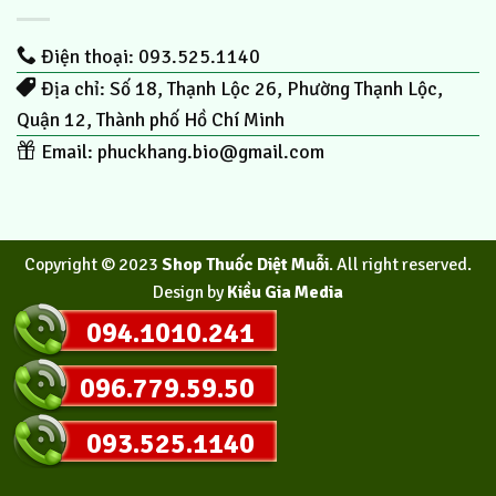
Điện thoại: 093.525.1140
Địa chỉ: Số 18, Thạnh Lộc 26, Phường Thạnh Lộc,
Quận 12, Thành phố Hồ Chí Minh
Email:
phuckhang.bio@gmail.com
Copyright © 2023
Shop Thuốc Diệt Muỗi
. All right reserved.
Design by
Kiều Gia Media
094.1010.241
096.779.59.50
093.525.1140