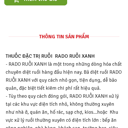
THÔNG TIN SẢN PHẨM
THUỐC ĐẶC TRỊ RUỒI RADO RUỒI XANH
- RADO RUỒI XANH là một trong những dòng hóa chất
chuyên diệt ruồi hàng đầu hiện nay. Bả diệt ruồi RADO
RUỒI XANH với quy cách nhỏ gọn, tiện dụng, dễ bảo
quản, đặc biệt tiết kiêm chi phí rất hiệu quả.
- Tùy theo quy cách đóng gói, RADO RUỒI XANH xử lý
tại các khu vực diện tích nhỏ, không thường xuyên
như nhà ở, quán ăn, hố rác, sạp chợ, kios…hoặc Khu
vực xử lý ruồi thường xuyên có diện tích lớn : bếp ăn
công nghiệp, nhà hàng, khách sạn, trường học, siêu