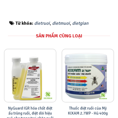
Từ khóa:
dietruoi
,
dietmuoi
,
dietgian
SẢN PHẨM CÙNG LOẠI
NyGuard IGR hóa chất diệt
Thuốc diệt ruồi của Mỹ
ấu trùng ruồi, diệt dòi hiệu
KIXAM 2.7WP - Hủ 400g