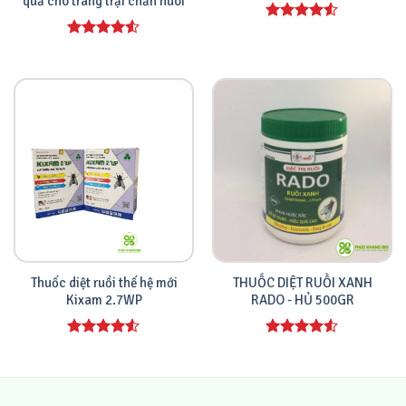
quả cho trang trại chăn nuôi
Được xếp
hạng
4.00
Được xếp
5 sao
hạng
4.00
5 sao
Thuốc diệt ruồi thế hệ mới
THUỐC DIỆT RUỒI XANH
Kixam 2.7WP
RADO - HỦ 500GR
Được xếp
Được xếp
hạng
4.00
hạng
4.00
5 sao
5 sao