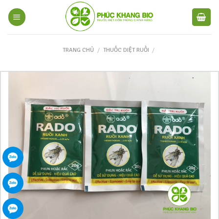
TRANG CHỦ
/
THUỐC DIỆT RUỒI
/