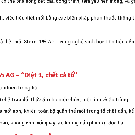
 có thể
phá hỏng kết cấu công trình
,
làm yếu nền móng
, và
g
nh
, việc tiêu diệt mối bằng các biện pháp phun thuốc thông
bả diệt mối Xterm 1% AG
– công nghệ sinh học tiên tiến đến
 AG – “Diệt 1, chết cả tổ”
ự nhiên trong bả.
ơ chế trao đổi thức ăn
cho mối chúa, mối lính và ấu trùng.
ủa mối non
, khiến
toàn bộ quần thể mối trong tổ chết dần
, kể
toàn
,
không còn mối quay lại
,
không cần phun xịt độc hại
.