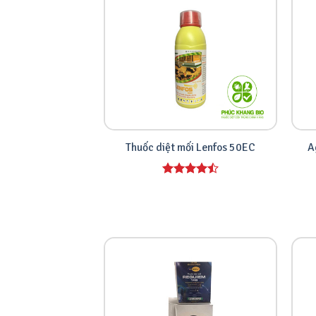
A
Thuốc diệt mối Lenfos 50EC
Được xếp
hạng
4.00
5 sao