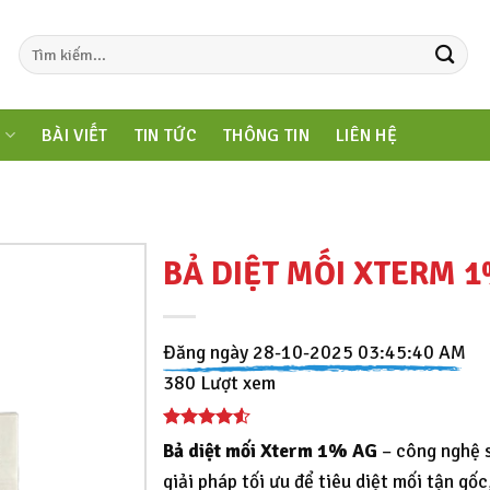
M
BÀI VIẾT
TIN TỨC
THÔNG TIN
LIÊN HỆ
BẢ DIỆT MỐI XTERM 
Đăng ngày 28-10-2025 03:45:40 AM
380 Lượt xem
Bả diệt mối Xterm 1% AG
– công nghệ s
giải pháp tối ưu để tiêu diệt mối tận gố