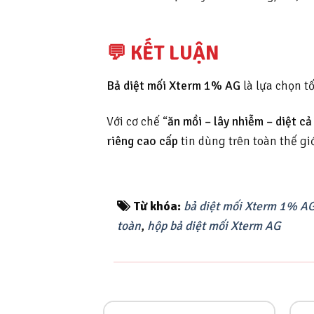
💬 KẾT LUẬN
Bả diệt mối Xterm 1% AG
là lựa chọn t
Với cơ chế “
ăn mồi – lây nhiễm – diệt cả
riêng cao cấp
tin dùng trên toàn thế giớ
Từ khóa:
bả diệt mối Xterm 1% A
toàn
,
hộp bả diệt mối Xterm AG