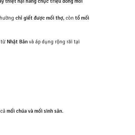
ây thiệt hại hàng chục triệu đồng mỗi
 thường
chỉ giết được mối thợ
, còn
tổ mối
 từ
Nhật Bản
và áp dụng rộng rãi tại
 cả
mối chúa và mối sinh sản
.