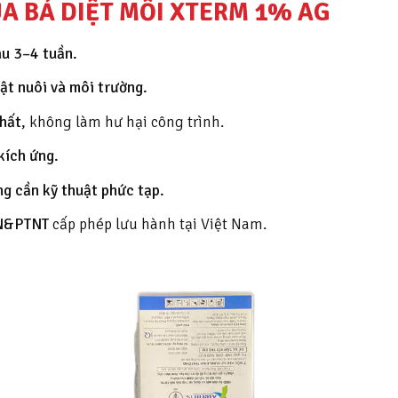
ỦA BẢ DIỆT MỐI XTERM 1% AG
au 3–4 tuần.
ật nuôi và môi trường.
hất
, không làm hư hại công trình.
kích ứng.
ng cần kỹ thuật phức tạp.
NN&PTNT
cấp phép lưu hành tại Việt Nam.