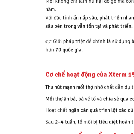
Mối không chỉ làm hư hại đồ gỗ mà còn
năm
.
Với đặc tính
ẩn nấp sâu
,
phát triển nha
sâu bên trong vẫn tồn tại và phát triển
.
👉 Giải pháp triệt để chính là sử dụng
hơn
70 quốc gia
.
Cơ chế hoạt động của Xterm 1%
Thu hút mạnh mối thợ
nhờ chất dẫn dụ t
Mối thợ ăn bả
, bả về tổ và
chia sẻ qua c
Hoạt chất
ngăn cản quá trình lột xác c
Sau
2–4 tuần
, tổ mối
bị tiêu diệt hoàn 