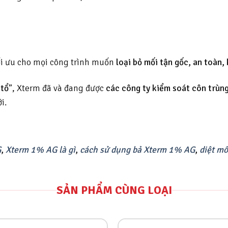
ối ưu cho mọi công trình muốn
loại bỏ mối tận gốc, an toàn,
 tổ
”, Xterm đã và đang được
các công ty kiểm soát côn trùng
i.
G
,
Xterm 1% AG là gì
,
cách sử dụng bả Xterm 1% AG
,
diệt mố
SẢN PHẨM CÙNG LOẠI