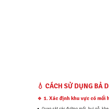
💧 CÁCH SỬ DỤNG BẢ D
🔹
1. Xác định khu vực có mối 
Quan sát các đường mối, bụi gỗ, khe 