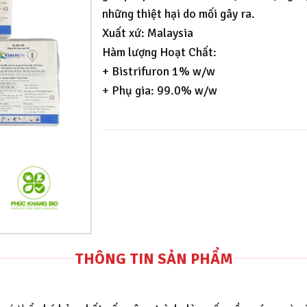
những thiệt hại do mối gây ra.
Xuất xứ: Malaysia
Hàm lượng Hoạt Chất:
+ Bistrifuron 1% w/w
+ Phụ gia: 99.0% w/w
THÔNG TIN SẢN PHẨM