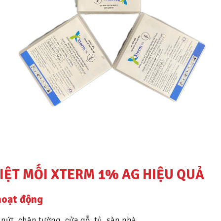
IỆT MỐI XTERM 1% AG HIỆU QUẢ
hoạt động
nứt, chân tường, cửa gỗ, tủ, sàn nhà.