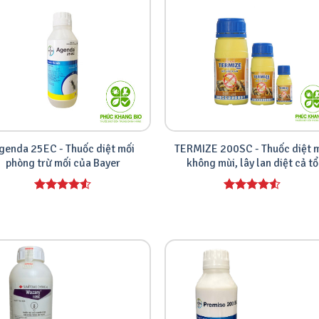
genda 25EC - Thuốc diệt mối
TERMIZE 200SC - Thuốc diệt 
phòng trừ mối của Bayer
không mùi, lây lan diệt cả tổ
Được xếp
Được xếp
hạng
4.00
hạng
4.00
5 sao
5 sao