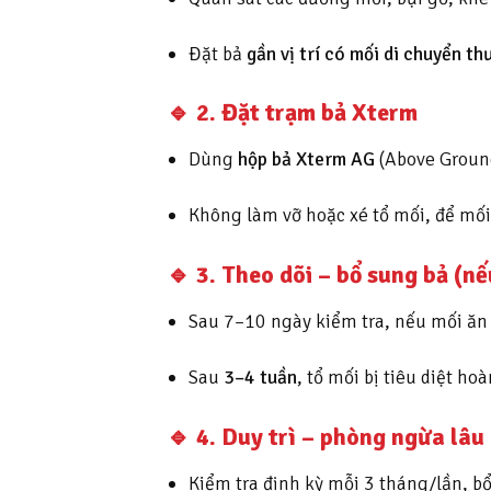
Đặt bả
gần vị trí có mối di chuyển t
🔹
2. Đặt trạm bả Xterm
Dùng
hộp bả Xterm AG
(Above Ground
Không làm vỡ hoặc xé tổ mối, để mố
🔹
3. Theo dõi – bổ sung bả (nế
Sau 7–10 ngày kiểm tra, nếu mối ăn
Sau
3–4 tuần
, tổ mối bị tiêu diệt hoà
🔹
4. Duy trì – phòng ngừa lâu
Kiểm tra định kỳ mỗi 3 tháng/lần, b