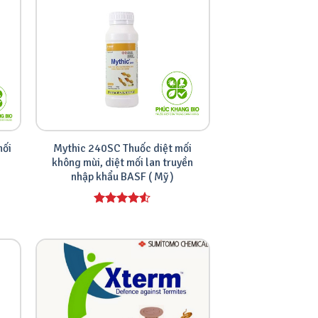
mối
Mythic 240SC Thuốc diệt mối
không mùi, diệt mối lan truyền
nhập khẩu BASF ( Mỹ )
Được xếp
hạng
4.00
5 sao