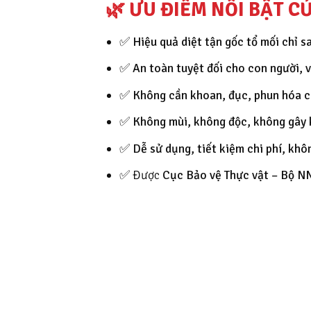
🌿 ƯU ĐIỂM NỔI BẬT C
✅
Hiệu quả diệt tận gốc tổ mối chỉ s
✅
An toàn tuyệt đối cho con người, v
✅
Không cần khoan, đục, phun hóa c
✅
Không mùi, không độc, không gây 
✅
Dễ sử dụng, tiết kiệm chi phí, khô
✅ Được
Cục Bảo vệ Thực vật – Bộ 