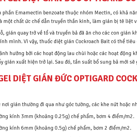
 phần Emamectin benzoate thuộc nhóm Mectin, có khả năn
 một chất ức chế dẫn truyền thần kinh, làm gián bị tê liệt v
ỗ, gián quay trở về tổ và truyền bả đã ăn cho các con gián 
nh mình. Vì vậy, thuốc diệt gián Cockroach Bait có thể tiêu 
 ảnh hưởng bởi các hoạt động lau chùi hoặc các hoạt động k
y gián xuất hiện trở lại. Sau đó, tần suất bổ sung bả mới sẽ
El DIỆT GIÁN ĐỨC OPTIGARD COC
oặc nơi gián thường đi qua như góc tường, các khe nứt hoặc 
ường kính 3mm (khoảng 0.25g) chế phẩm, bơm 4 điểm/m2.
ường kính 6mm (khoảng 0.5g) chế phẩm, bơm 2 điểm/m2.