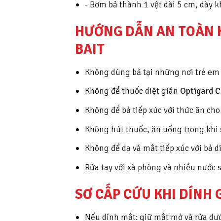
- Bơm bả thành 1 vệt dài 5 cm, dày
HƯỚNG DẪN AN TOÀN K
BAIT
Không dùng bả tại những nơi trẻ em c
Không để thuốc diệt gián
Optigard 
Không để bả tiếp xúc với thức ăn ch
Không hút thuốc, ăn uống trong khi 
Không để da và mắt tiếp xúc với bả d
Rửa tay với xà phòng và nhiều nước s
SƠ CẤP CỨU KHI DÍNH 
Nếu dính mắt: giữ mắt mở và rửa dướ