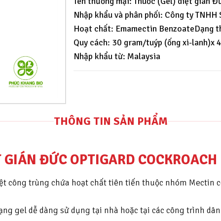
Tên thương mại: Thuốc (Gel) diệt gián 
Nhập khẩu và phân phối: Công ty TNHH
Hoạt chất: Emamectin BenzoateDạng th
Quy cách: 30 gram/tuýp (ống xi-lanh)x 
Nhập khẩu từ: Malaysia
THÔNG TIN SẢN PHẨM
T GIÁN ĐỨC
OPTIGARD COCKROACH 
ệt công trùng chứa hoạt chất tiên tiến thuộc nhóm Mectin c
ạng gel dễ dàng sử dụng tại nhà hoặc tại các công trình dâ