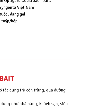
Đức Optigard Cockroach bait.
 Syngenta Việt Nam
uốc: dạng gel
4 tuýp/hộp
BAIT
ó tác dụng trừ côn trùng, qua đường
n dụng như nhà hàng, khách sạn, siêu