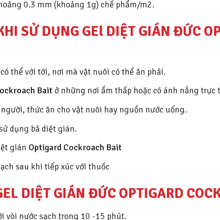
 khoảng 0.3 mm (khoảng 1g) chế phẩm/m2.
HI SỬ DỤNG GEl DIỆT GIÁN ĐỨC 
ó thể với tới, nơi mà vật nuôi có thể ăn phải.
Cockroach Bait
ở những nơi ẩm thấp hoặc có ánh nắng trực t
o người, thức ăn cho vật nuôi hay nguồn nước uống.
sử dụng bả diệt gián.
iệt gián
Optigard Cockroach Bait
ạch sau khi tiếp xúc với thuốc
GEL DIỆT GIÁN ĐỨC OPTIGARD COC
i vòi nước sạch trong 10 -15 phút.