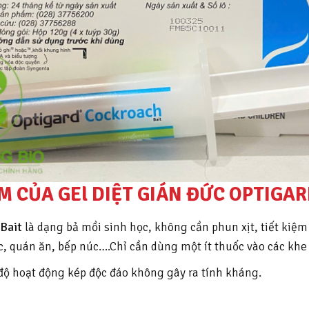
M CỦA GEl DIỆT GIÁN ĐỨC OPTIGA
 Bait
là dạng bả mồi sinh học, không cần phun xịt, tiết kiệm
c, quán ăn, bếp núc….Chỉ cần dùng một ít thuốc vào các khe
độ hoạt động kép độc đáo không gây ra tính kháng.