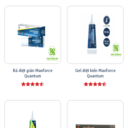
5 sao
hạng
4.00
5 sao
Bả diệt gián Maxforce
Gel diệt kiến Maxforce
Quantum
Quantum
Được xếp
Được xếp
hạng
4.00
hạng
4.00
5 sao
5 sao