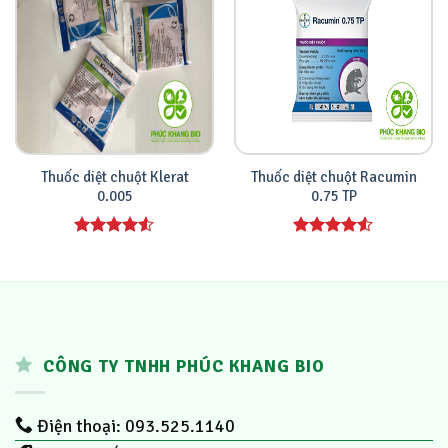
Thuốc diệt chuột Klerat
Thuốc diệt chuột Racumin
0.005
0.75 TP
Được xếp
Được xếp
hạng
4.00
hạng
4.00
5 sao
5 sao
CÔNG TY TNHH PHÚC KHANG BIO
Điện thoại: 093.525.1140