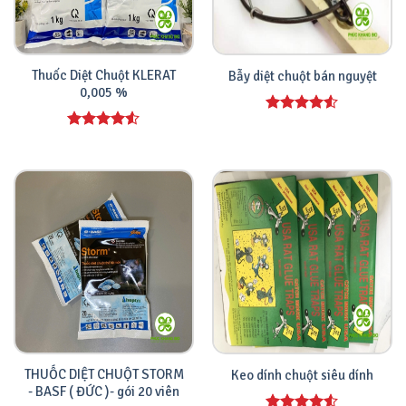
Thuốc Diệt Chuột KLERAT
Bẫy diệt chuột bán nguyệt
0,005 %
Được xếp
hạng
4.00
Được xếp
5 sao
hạng
4.00
5 sao
THUỐC DIỆT CHUỘT STORM
Keo dính chuột siêu dính
- BASF ( ĐỨC )- gói 20 viên