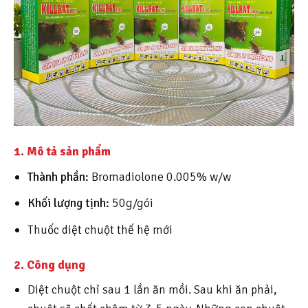
1. Mô tả sản phẩm
Thành phần:
Bromadiolone 0.005% w/w
Khối lượng tịnh:
50g/gói
Thuốc diệt chuột thế hệ mới
2. Công dụng
Diệt chuột chỉ sau 1 lần ăn mồi. Sau khi ăn phải,