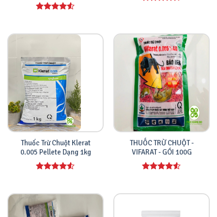
Được xếp
hạng
4.00
Được xếp
5 sao
hạng
4.00
5 sao
Thuốc Trừ Chuột Klerat
THUỐC TRỪ CHUỘT -
0.005 Pellete Dạng 1kg
VIFARAT - GÓI 100G
Được xếp
Được xếp
hạng
4.00
hạng
4.00
5 sao
5 sao