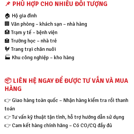
📌
PHÙ HỢP CHO NHIỀU ĐỐI TƯỢNG
🏠 Hộ gia đình
🏢 Văn phòng – khách sạn – nhà hàng
🏥 Trạm y tế – bệnh viện
🏫 Trường học – nhà trẻ
🐓 Trang trại chăn nuôi
🏭 Khu công nghiệp – kho hàng
📦
LIÊN HỆ NGAY ĐỂ ĐƯỢC TƯ VẤN VÀ MUA
HÀNG
👉 Giao hàng toàn quốc – Nhận hàng kiểm tra rồi thanh
toán
👉 Tư vấn kỹ thuật tận tình, hỗ trợ hướng dẫn sử dụng
👉 Cam kết hàng chính hãng – Có CO/CQ đầy đủ