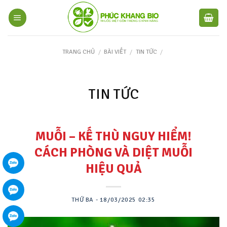
TRANG CHỦ
/
BÀI VIẾT
/
TIN TỨC
/
TIN TỨC
MUỖI – KẾ THÙ NGUY HIỂM!
CÁCH PHÒNG VÀ DIỆT MUỖI
HIỆU QUẢ
THỨ BA - 18/03/2025 02:35