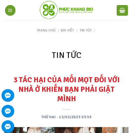
TRANG CHỦ
/
BÀI VIẾT
/
TIN TỨC
/
TIN TỨC
3 TÁC HẠI CỦA MỐI MỌT ĐỐI VỚI
NHÀ Ở KHIẾN BẠN PHẢI GIẬT
MÌNH
THỨ HAI - 13/02/2023 03:59